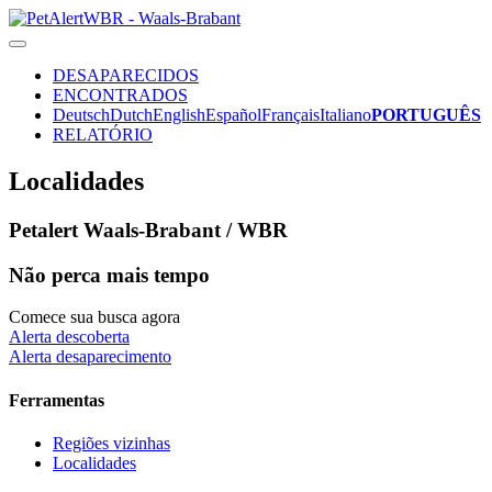
DESAPARECIDOS
ENCONTRADOS
Deutsch
Dutch
English
Español
Français
Italiano
PORTUGUÊS
RELATÓRIO
Localidades
Petalert Waals-Brabant / WBR
Não perca mais tempo
Comece sua busca agora
Alerta descoberta
Alerta desaparecimento
Ferramentas
Regiões vizinhas
Localidades