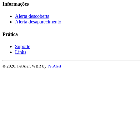
Informações
Alerta descoberta
Alerta desaparecimento
Prática
Suporte
Links
© 2026, PetAlert WBR by
PetAlert